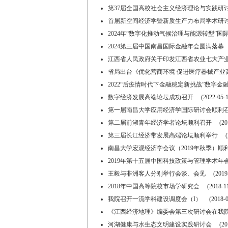
第37届全国高校社会主义经济理论与实践研讨会在
首届新空间经济学暨新质生产力布局学术研讨会在南
2024年“数字化推动气候治理与能源转型”国际学术
2024第三届中国南昌国际金融年会圆满落幕 (202
江西省人民政府关于印发江西省农业七大产业高质量发
省局出台《优化营商环境 促进医疗器械产业高质量
2022“后疫情时代下金融稳定新挑战”数字金融会议
数字经济发展高端论坛成功召开 (2022-05-1
第一届南昌大学应用经济学国际研讨会顺利召开 (2
第二届前湖青年经济学者论坛顺利召开 (2019-1
第三届长江经济带发展高端论坛顺利举行 (2019
南昌大学宏观经济学会议（2019年秋季）顺利召开 
2019年第十五届中国科技政策与管理学术年会 (2
王毅与非洲客人分别举行会谈、会见 (2019-06
2018年中国高等院校市场学研究会 (2018-11-
我院召开一流学科建设调度会（I） (2018-09-
《江西经济地理》编委会第三次研讨会在我院召开 (
河湖健康与水生态文明建设实践研讨会 (2016-0