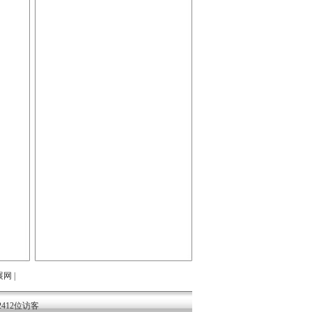
展网
|
2412位访客