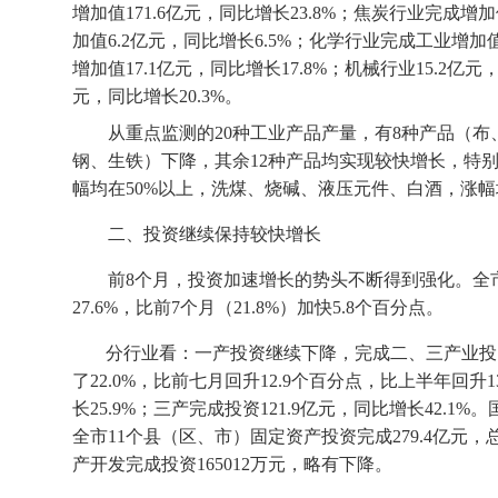
增加值
171.6
亿元，同比增长
23.8%
；焦炭行业完成增加
加值
6.2
亿元，同比增长
6.5%
；化学行业完成工业增加
增加值
17.1
亿元，同比增长
17.8%
；机械行业
15.2
亿元
元，同比增长
20.3%
。
从重点监测的
20
种工业产品产量，有
8
种产品（布
钢、生铁）下降，其余
12
种产品均实现较快增长，特
幅均在
50%
以上，洗煤、烧碱、液压元件、白酒，涨幅
二、投资继续保持较快增长
前
8
个月，投资加速增长的势头不断得到强化。全
27.6%
，比前
7
个月（
21.8%
）加快
5.8
个百分点。
分行业看：
一产投资继续下降，完成二、三产业投
了
22.0%
，比前七月回升
12.9
个百分点，比上半年回升
1
长
25.9%
；三产完成投资
121.9
亿元，同比增长
42.1%
。
全市
11
个县（区、市）固定资产投资完成
279.4
亿元，
产开发完成投资
165012
万
元，略有下降。