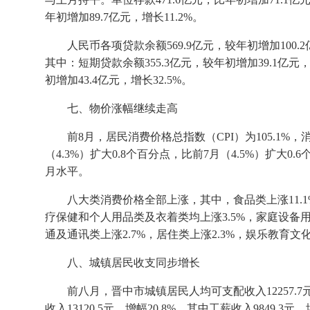
年初增加
89.7
亿元，增长
11.2%
。
人民币各项贷款余额
569.9
亿元，较年初增加
100.2
其中：短期贷款余额
355.3
亿元，较年初增加
39.1
亿元
初增加
43.4
亿元，增长
32.5%
。
七、物价涨幅继续走高
前
8
月，居民消费价格总指数（
CPI
）为
105.1%
，
（
4.3%
）扩大
0.8
个百分点，比前
7
月（
4.5%
）扩大
0.6
月水平。
八大类消费价格全部上涨，其中，食品类上涨
11.
疗保健和个人用品类及衣着类均上涨
3.5%
，家庭设备
通及通讯类上涨
2.7%
，居住类上涨
2.3%
，娱乐教育文
八、城镇居民收支同步增长
前八月，晋中市城镇居民人均可支配收入
12257.7
收入
13120.5
元，增幅
20.8%
，其中工薪收入
9849.3
元，