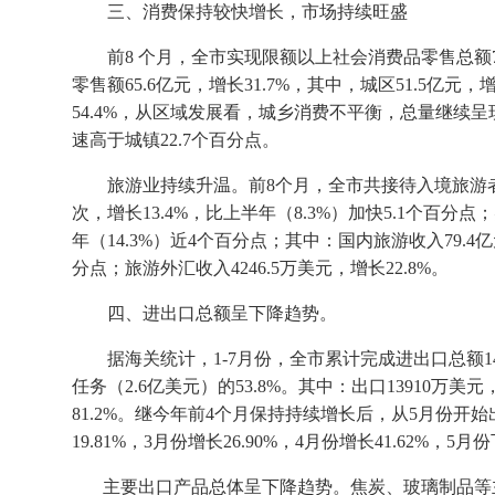
三、消费保持较快增长，市场
持续旺盛
前
8
个月，全市实现限额以上社会消费品零售总额
零售额
65.6
亿元，增长
31.7%
，其中，城区
51.5
亿元，
54.4%
，
从区域发展看，城乡消费不平衡，总量继续呈
速高于城镇
22.7
个百分点。
旅游业持续升温。前
8
个月，全市共接待入境旅游
次，增长
13.4%
，比上半年（
8.3%
）加快
5.1
个百分点；
年（
14.3%
）近
4
个百分点；其中：国内旅游收入
79.4
亿
分点；旅游外汇收入
4246.5
万美元，增长
22.8%
。
四、
进出口总额呈下降趋势。
据海关统计，
1-7
月份，全市累计完成进出口总额
1
任务（
2.6
亿美元）的
53.8%
。其中：出口
13910
万美元
81.2%
。继今年前
4
个月保持持续增长后，从
5
月份开始
19.81%
，
3
月份增长
26.90%
，
4
月份增长
41.62%
，
5
月份
主要出口产品总体呈下降趋势。焦炭、玻璃制品等