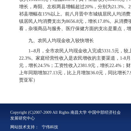
增长，寿阳、左权两县增幅超过
20%
，分别为
21.3%
、
2
祁县增幅在
15%
以上。前八月晋中市城镇居民人均消费
镇居民人均消费支出为
8656.8
元，增长
17.8%
。从消费
看，杂项商品与服务、医疗保健方面的支出是重点，
九、农民人均现金收入较快增长
1--8
月，全市农民人均现金收入完成
5331.5
元，较
22.3%
。家庭经营性收入是农民增收的主要渠道，
1-8
月
元，增长
24.5%
；工资性收入
2381.9
元，增长
22.4%
；财
上年同期增加
27.13
元，比上月增加
36.0
元，同比增长
7
贾亚军）
Copyright (C)2007-2009 All Rights 南昌大学 中国中部经济社会
发展研究中心
网站技术支持：
宁伟科技