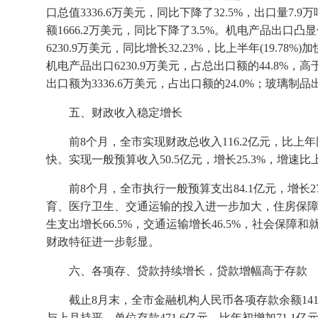
口总值
3336.6
万美元，同比下降了
32.5%
，出口量
7.9
万
额
1666.2
万美元，同比下降了
3.5%
。机电产品出口凸显
6230.9
万美元，同比增长
32.23%
，比上半年
(19.78%)
加
机电产品出口
6230.9
万美元，占总出口额的
44.8%
，高
出口额为
3336.6
万美元，占出口额的
24.0%
；玻璃制品
五、财政收入稳定增长
前
8
个月，全市实现财政总收入
116.2
亿元，比上年
快。实现一般预算收入
50.5
亿元，增长
25.3%
，增速比
前
8
个月，全市执行一般预算支出
84.1
亿元，增长
2
育、医疗卫生、交通运输的投入进一步加大，住房保
生支出增长
66.5%
，交通运输增长
46.5%
，社会保障和
财政特征进一步彰显。
六、
各项存、贷款持续增长，贷款增幅高于存款
截止
8
月末，全市金融机构人民币各项存款余额
141
与上月持平。单位存款
471.6
亿元，比年初增加
71.1
亿