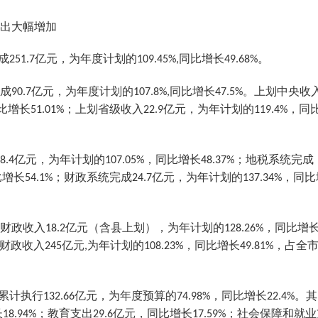
出大幅增加
成
亿元，为年度计划的
同比增长
。
251.7
109.45%,
49.68%
成
亿元，为年度计划的
同比增长
。上划中央收
90.7
107.8%,
47.5%
比增长
；上划省级收入
亿元，为年计划的
，同
51.01%
22.9
119.4%
亿元，为年计划的
，同比增长
；地税系统完成
8.4
107.05%
48.37%
比增长
；财政系统完成
亿元，为年计划的
，同比
54.1%
24.7
137.34%
财政收入
亿元（含县上划），为年计划的
，同比增
18.2
128.26%
财政收入
亿元
为年计划的
，同比增长
，占全
245
,
108.23%
49.81%
累计执行
亿元，为年度预算的
，同比增长
。其
132.66
74.98%
22.4%
长
；教育支出
亿元，同比增长
；社会保障和就业
18.94%
29.6
17.59%