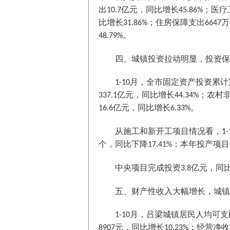
出
亿元，同比增长
；医疗
10.7
45.86%
比增长
；住房保障支出
万
31.86%
6647
。
48.79%
四、城镇投资拉动明显，投资保
月，全市固定资产投资累计
1-10
亿元，同比增长
；农村
337.1
44.34%
亿元，同比增长
。
16.6
6.33%
从施工和新开工项目情况看，
1-
个，同比下降
；本年投产项目
17.41%
中央项目完成投资
亿元，同
3.8
五、财产性收入大幅增长，城镇
月，吕梁城镇居民人均可支
1-10
元，同比增长
；经营净收
8907
10.23%