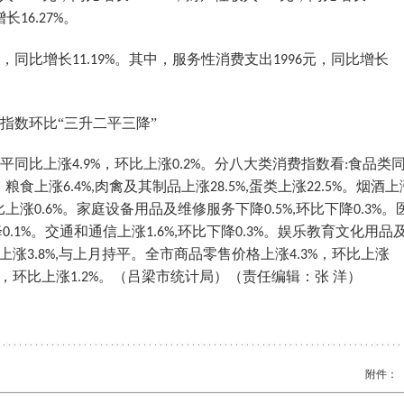
增长
。
16.27%
，同比增长
。其中，服务性消费支出
元，同比增长
11.19%
1996
指数环比“三升二平三降”
平同比上涨
，环比上涨
。分八大类消费指数看
食品类
4.9%
0.2%
:
，粮食上涨
肉禽及其制品上涨
蛋类上涨
。烟酒上
6.4%,
28.5%,
22.5%
比上涨
。家庭设备用品及维修服务下降
环比下降
。
0.6%
0.5%,
0.3%
降
。交通和通信上涨
环比下降
。娱乐教育文化用品
0.1%
1.6%,
0.3%
上涨
与上月持平。全市商品零售价格上涨
，环比上涨
3.8%,
4.3%
，环比上涨
。（吕梁市统计局）（责任编辑：张
洋）
1.2%
附件：