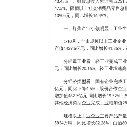
，。财政总收入累计完成
43.45%
251.
。限额以上社会消费品零售总
47.5%
元，同比增长
。
13905
16.49%
一、煤焦产业引领明显，工业生
月，全市规模以上工业企业
1-10
产值
亿元，同比增长
，
1439.6
41.36%
分轻重工业看，轻工业完成工业
元，同比增长
。轻工业增速高
20.16%
分经济类型看，国有企业完成工
亿元，同比下降
；股份合作企业
4.6%
增加值
亿元
同比增长
；
482.7
,
19.52%
其他经济类型企业完成工业增加值
28
规模以上工业企业主要产品产量
万吨，同比增长
；白酒
5834
82.26%
60