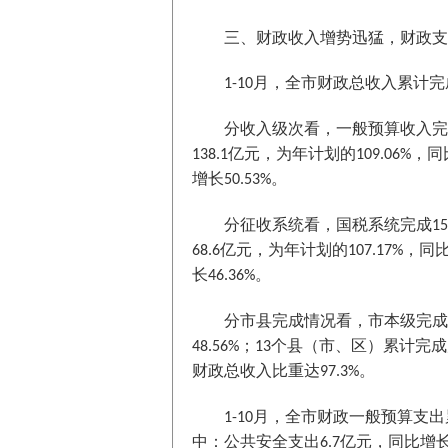
三、财政收入增势迅猛，财政支
月，全市财政总收入累计完
1-10
分收入级次看，一般预算收入完
亿元，为年计划的
，同
138.1
109.06%
增长
。
50.53%
分征收系统看，国税系统完成
15
亿元，为年计划的
，同
68.6
107.17%
长
。
46.36%
分市县完成情况看，市本级完成
；
个县（市、区）累计完成
48.56%
13
财政总收入比重达
。
97.3%
月，全市财政一般预算支出
1-10
中：公共安全支出
亿元，同比增
6.7