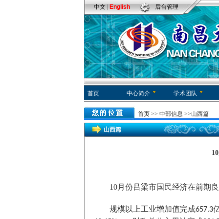
中文
|
English
后台管理
首页
中心简介
学术团队
首页
>>
中部信息
>>山西篇
山西篇
1
10月份吕梁市国民经济在前期
规模以上工业增加值完成
657.3