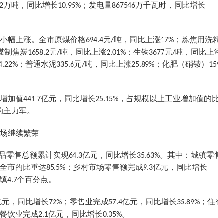
万吨，同比增长
；发电量
万千瓦时，同比增长
2
10.95%
867546
小幅上涨。全市原煤价格
元
吨，同比上涨
；炼焦用洗
694.4
/
17%
煤制焦炭
元
吨，同比上涨
；生铁
元
吨，同比上
1658.2
/
2.01%
3677
/
；普通水泥
元
吨，同比上涨
；化肥（硝铵）
4.22%
335.6
/
25.89%
15
增加值
亿元，同比增长
，占规模以上工业增加值的
441.7
25.15%
的主力军。
场继续繁荣
品零售总额累计实现
亿元，同比增长
。其中：城镇零
64.3
35.63%
全市的比重达
；乡村市场零售额完成
亿元，同比增长
85.5%
9.3
镇
个百分点。
4.7
亿元，同比增长
；零售业完成
亿元，同比增长
；住
72%
57.4
35.89%
餐饮业完成
亿元，同比增长
。
2.1
0.05%