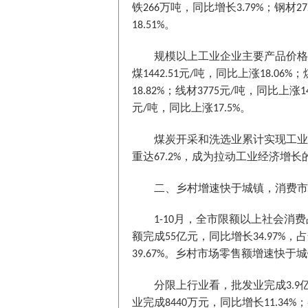
铁
万吨，同比增长
；钢材
266
3.79%
27
。
18.51%
规模以上工业企业主要产品价格
煤
元
吨，同比上涨
；
1442.51
/
18.06%
；线材
元
吨，同比上涨
18.82%
3775
/
1
元
吨，同比上涨
。
/
17.5%
煤炭开采和洗选业累计实现工业
重达
，成为拉动工业经济增长
67.2%
二、乡村增速快于城镇，消费市
月，全市限额以上社会消费
1-10
额完成
亿元，同比增长
，占
55
34.97%
。乡村市场零售额增速快于城
39.67%
分限上行业看，批发业完成
3.9
业完成
万元，同比增长
；
8440
11.34%