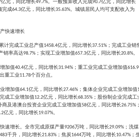
亿元，同比增长
。一般预算收入完成
亿元，同比增长
7
49.7%
90.7
额完成
亿元，同比增长
。城镇居民人均可支配收入为
64.3
35.63%
产快速增长
累计完成工业总产值
亿元，同比增长
；完成工业销
1458.4
37.51%
产销率高达
；实现工业增加值
亿元，同比增长
。
98.7%
657.3
20.8%
增加值
亿元，同比增长
；重工业完成工业增加值
40.4
31.94%
616.9
出重工业
个百分点。
11.78
业增加值
亿元，同比增长
；集体企业完成工业增加值
64.1
27.46%
完成工业增加值
亿元，同比增长
；股份制企业完成工
12.2
68.35%
外商及港澳台投资企业完成工业增加值
亿元，同比增长
58
26.75%
亿元，同比增长
。
.2
19.07%
快速增长。全市完成原煤产量
万吨，同比增长
；洗煤
9206
29.09%
千升，同比增长
；焦炭
万吨，同比增长
；
483
21.83%
1644
10.47%