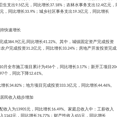
卫生支出
亿元，同比增长
；农林水事务支出
亿元，
9.5
37.18%
12.4
元，同比增长
；城乡社区事务支出
亿元，同比增长
33.9%
19.3
持快速增长
完成
亿元
同比增长
。其中，城镇固定资产完成投资
384.9
,
41.22%
非农户完成投资
亿元，同比增长
；房地产开发投资完成
31.2
33.24%
月全市施工项目累计为
个，同比增长
；新开工项目
10
456
3.17%
20
个，同比下降
。
97
12.61%
比增长
；地方项目完成投资
亿元，同比增长
。
34.82%
333.3
44.46%
居民收入稳步增加
配收入为
元，同比增长
。家庭总收入中：工薪收入
13905
16.49%
入
元，同比增长
；财产性收入
元，同比增长
1163
74.77%
455