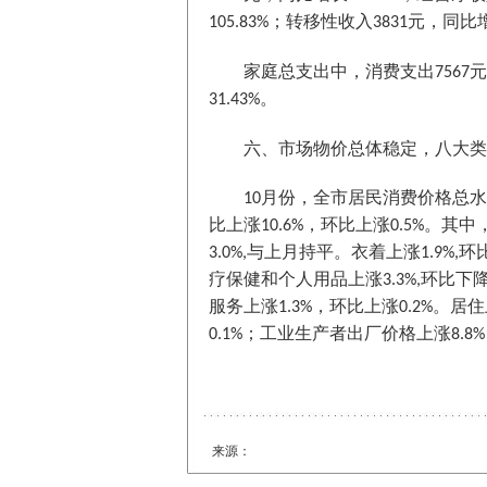
；转移性收入
元，同比
105.83%
3831
家庭总支出中，消费支出
元
7567
。
31.43%
六、市场物价总体稳定，八大类
月份，全市居民消费价格总水
10
比上涨
，环比上涨
。其中
10.6%
0.5%
与上月持平。衣着上涨
环
3.0%,
1.9%,
疗保健和个人用品上涨
环比下
3.3%,
服务上涨
，环比上涨
。居住
1.3%
0.2%
；工业生产者出厂价格上涨
0.1%
8.8%
来源：