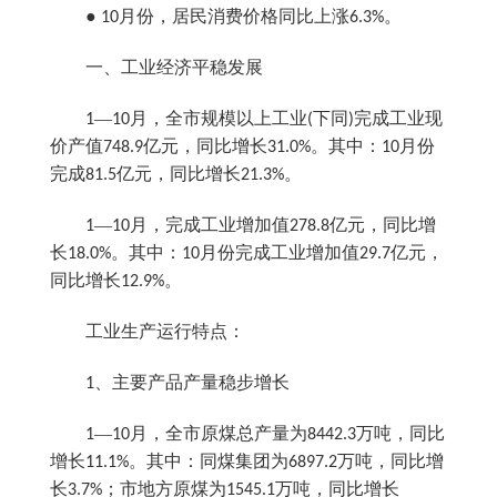
●
月份，居民消费价格同比上涨
。
10
6.3%
一、工业经济平稳发展
—
月，全市规模以上工业
下同
完成工业现
1
10
(
)
价产值
亿元，同比增长
。其中：
月份
748.9
31.0%
10
完成
亿元，同比增长
。
81.5
21.3%
—
月，完成工业增加值
亿元，同比增
1
10
278.8
长
。其中：
月份完成工业增加值
亿元，
18.0%
10
29.7
同比增长
。
12.9%
工业生产运行特点：
、主要产品产量稳步增长
1
—
月，全市原煤总产量为
万吨，同比
1
10
8442.3
增长
。其中：同煤集团为
万吨，同比增
11.1%
6897.2
长
；市地方原煤为
万吨，同比增长
3.7%
1545.1