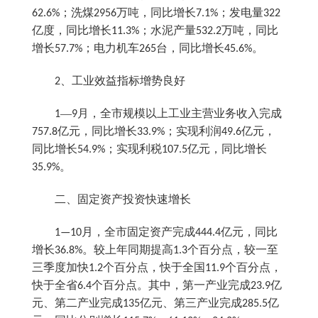
；洗煤
万吨，同比增长
；发电量
62.6%
2956
7.1%
322
亿度，同比增长
；水泥产量
万吨，同比
11.3%
532.2
增长
；电力机车
台，同比增长
。
57.7%
265
45.6%
、工业效益指标增势良好
2
—
月，全市规模以上工业主营业务收入完成
1
9
亿元，同比增长
；实现利润
亿元，
757.8
33.9%
49.6
同比增长
；实现利税
亿元，同比增长
54.9%
107.5
。
35.9%
二、固定资产投资快速增长
月，全市固定资产完成
亿元，同比
1—10
444.4
增长
。较上年同期提高
个百分点，较一至
36.8%
1.3
三季度加快
个百分点，快于全国
个百分点，
1.2
11.9
快于全省
个百分点。其中，第一产业完成
亿
6.4
23.9
元、第二产业完成
亿元、第三产业完成
亿
135
285.5