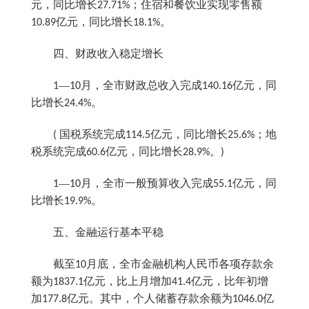
元，同比增长
；住宿和餐饮业实现零售额
27.71%
亿元，同比增长
。
10.89
18.1%
四、财政收入稳定增长
—
月，全市财政总收入完成
亿元，同
1
10
140.16
比增长
。
24.4%
国税系统完成
亿元，同比增长
；地
(
114.5
25.6%
税系统完成
亿元，同比增长
。
60.6
28.9%
)
—
月，全市一般预算收入完成
亿元，同
1
10
55.1
比增长
。
19.9%
五、金融运行基本平稳
截至
月底，全市金融机构人民币各项存款余
10
额为
亿元，比上月增加
亿元，比年初增
1837.1
41.4
加
亿元。其中，个人储蓄存款余额为
亿
177.8
1046.0