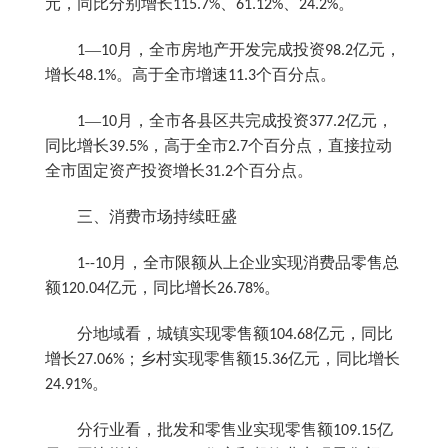
元，同比分别增长
、
、
。
115.7%
61.12%
24.2%
—
月，全市房地产开发完成投资
亿元，
1
10
98.2
增长
。高于全市增速
个百分点。
48.1%
11.3
—
月，全市各县区共完成投资
亿元，
1
10
377.2
同比增长
，高于全市
个百分点，直接拉动
39.5%
2.7
全市固定资产投资增长
个百分点。
31.2
三、消费市场持续旺盛
月，全市限额从上企业实现消费品零售总
1--10
额
亿元，同比增长
。
120.04
26.78%
分地域看，城镇实现零售额
亿元，同比
104.68
增长
；乡村实现零售额
亿元，同比增长
27.06%
15.36
。
24.91%
分行业看，批发和零售业实现零售额
亿
109.15