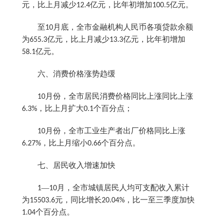
元，比上月减少
亿元，比年初增加
亿元。
12.4
100.5
至
月底，全市金融机构人民币各项贷款余额
10
为
亿元，比上月减少
亿元，比年初增加
655.3
13.3
亿元。
58.1
六、消费价格涨势趋缓
月份，全市居民消费价格同比上涨同比上涨
10
，比上月扩大
个百分点；
6.3%
0.1
月份，全市工业生产者出厂价格同比上涨
10
，比上月缩小
个百分点。
6.27%
0.66
七、居民收入增速加快
—
月，全市城镇居民人均可支配收入累计
1
10
为
元，同比增长
，比一至三季度加快
15503.6
20.04%
个百分点。
1.04