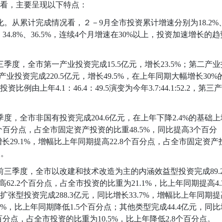
看，主要呈现以下特点：
化。从累计完成情况看，２－
9
月全市投资累计增速分别为
18.2%
、
34.8%
、
36.5%
，连续
4
个月增速在
30%
以上，投资加速增长的趋
三季度，全市第一产业投资完成
15.5
亿元，增长
23.5%
；第二产业
产业投资完成
220.5
亿元，增长
49.5%
，在上年同期大幅增长
30%
投资比例由上年
4.1
：
46.4
：
49.5
演变为今年
3.7:44.1:52.2
，第三产
季度，全市非国有投资完成
204.6
亿元，在上年下降
2.4%
的基础上
个百分点，占全市固定资产投资的比重
48.5%
，同比提高
3
个百分
增长
29.1%
，增幅比上年同期提高
22.8
个百分点，占全市固定资产
点。
前三季度，全市以改建和技术改造为主的内涵效益型投资完成
89.
高
62.2
个百分点，占全市投资的比重为
21.1%
，比上年同期提高
4.
扩张型投资完成
288.3
亿元，同比增长
33.7%
，增幅比上年同期提
3%
，比上年同期降低
1.5
个百分点；其他类型完成
44.4
亿元，同比
百分点，占全市投资的比重为
10.5%
，比上年降低
2.8
个百分点。