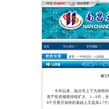
中文
|
English
后台管理
首页
中心简介
学术团队
首页
>>
中部信息
>>山西篇
山西篇
前三
今年以来，临汾市上下为加快转
资产投资规模持续扩大。
1—9
月，全
8
个月逐月加快的基础上又提高
1.7
个