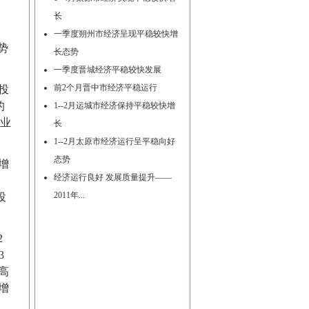
长
、
一季度朔州市经济呈现平稳较快增
势
长态势
一季度晋城经济平稳较快发展
前2个月晋中市经济平稳运行
投
的
1--2月运城市经济保持平稳较快增
业
长
1--2月太原市经济运行呈平稳向好
态势
增
经济运行良好 发展质量提升——
2011年...
投
2
3
高
增