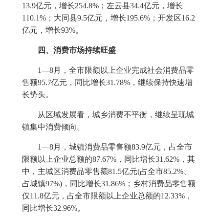
13.9
亿元，增长
254.8%
；左云县
34.4
亿元，增长
110.1%
；大同县
9.5
亿元，增长
195.6%
；开发区
16.2
亿元，增长
93%
。
四、消费市场持续旺盛
1
—
8
月，全市限额以上企业完成社会消费品零
售额
95.7
亿元，同比增长
31.78%
，继续保持快速增
长势头。
从区域发展看，城乡消费不平衡，继续呈现城
镇集中消费倾向。
1
—
8
月，城镇消费品零售额
83.9
亿元，占全市
限额以上企业总额的
87.67%
，同比增长
31.62%
，其
中，主城区消费品零售额
81.5
亿元
(
占全市
85.2%
、
占城镇
97%)
，同比增长
31.86%
；乡村消费品零售额
仅
11.8
亿元，占全市限额以上企业总额的
12.33%
，
同比增长
32.96%
。