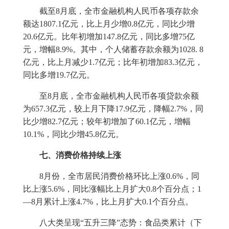
截至
8
月底，全市金融机构人民币各项存款余
额达
1807.1
亿元，比上月少增
0.8
亿元，同比少增
20.6
亿元。比年初增加
147.8
亿元，同比多增
75
亿
元，增幅
8.9%
。其中，个人储蓄存款余额为
1028. 8
亿元，比上月减少
1.7
亿元；比年初增加
83.3
亿元，
同比多增
19.7
亿元。
至
8
月底，全市金融机构人民币各项贷款余额
为
657.3
亿元，较上月下降
17.9
亿元，降幅
2.7%
，同
比少增
82.7
亿元；较年初增加了
60.1
亿元，增幅
10.1%
，同比少增
45.8
亿元。
七、消费价格持续上涨
8
月份，全市居民消费价格环比上涨
0.6%
，同
比上涨
5.6%
，同比涨幅比上月扩大
0.8
个百分点；
1
—
8
月累计上涨
4.7%
，比上月扩大
0.1
个百分点。
八大类呈现“五升三降”态势：食品类累计（下