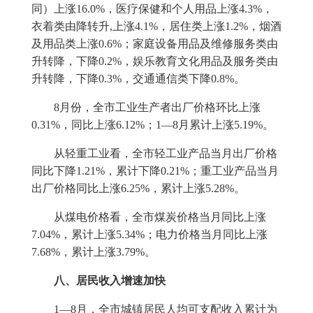
同）上涨
16.0%
，医疗保健和个人用品上涨
4.3%
，
衣着类由降转升
,
上涨
4.1%
，居住类上涨
1.2%
，烟酒
及用品类上涨
0.6%
；家庭设备用品及维修服务类由
升转降，下降
0.2%
，娱乐教育文化用品及服务类由
升转降，下降
0.3%
，交通通信类下降
0.8%
。
8
月份，全市工业生产者出厂价格环比上涨
0.31%
，同比上涨
6.12%
；
1
—
8
月累计上涨
5.19%
。
从轻重工业看，全市轻工业产品当月出厂价格
同比下降
1.21%
，累计下降
0.21%
；重工业产品当月
出厂价格同比上涨
6.25%
，累计上涨
5.28%
。
从煤电价格看，全市煤炭价格当月同比上涨
7.04%
，累计上涨
5.34%
；电力价格当月同比上涨
7.68%
，累计上涨
3.79%
。
八、居民收入增速加快
1
—
8
月，全市城镇居民人均可支配收入累计为