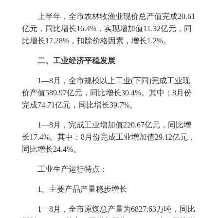
上半年，全市农林牧渔业现价总产值完成
20.61
亿元，同比增长
16.4%
，实现增加值
11.32
亿元，同
比增长
17.28%
，扣除价格因素，增长
1.2%
。
二、工业经济平稳发展
1
—
8
月，全市规模以上工业
(
下同
)
完成工业现
价产值
589.97
亿元，同比增长
30.4%
。其中：
8
月份
完成
74.71
亿元，同比增长
39.7%
。
1
—
8
月，完成工业增加值
220.67
亿元，同比增
长
17.4%
。其中：
8
月份完成工业增加值
29.12
亿元，
同比增长
24.4%
。
工业生产运行特点：
1
、主要产品产量稳步增长
1
—
8
月，全市原煤总产量为
6827.63
万吨，同比