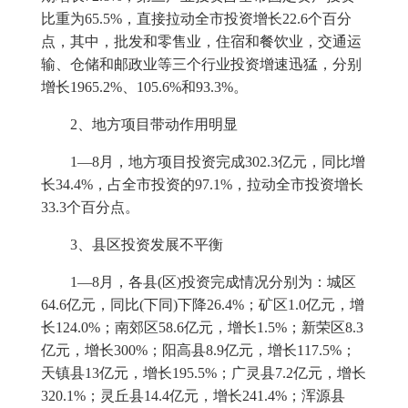
比重为
65.5%
，直接拉动全市投资增长
22.6
个百分
点，其中，批发和零售业，住宿和餐饮业，交通运
输、仓储和邮政业等三个行业投资增速迅猛，分别
增长
1965.2%
、
105.6%
和
93.3%
。
2
、地方项目带动作用明显
1
—
8
月，地方项目投资完成
302.3
亿元，同比增
长
34.4%
，占全市投资的
97.1%
，拉动全市投资增长
33.3
个百分点。
3
、县区投资发展不平衡
1
—
8
月，各县
(
区
)
投资完成情况分别为：城区
64.6
亿元，同比
(
下同
)
下降
26.4%
；矿区
1.0
亿元，增
长
124.0%
；南郊区
58.6
亿元，增长
1.5%
；新荣区
8.3
亿元，增长
300%
；阳高县
8.9
亿元，增长
117.5%
；
天镇县
13
亿元，增长
195.5%
；广灵县
7.2
亿元，增长
320.1%
；灵丘县
14.4
亿元，增长
241.4%
；浑源县