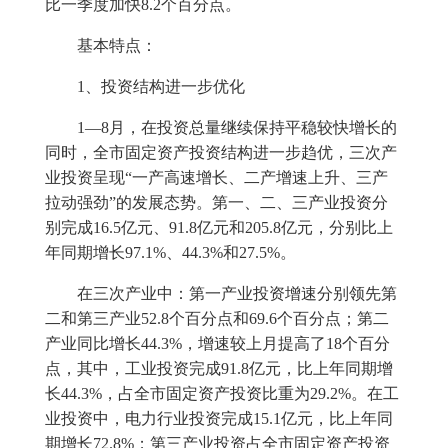
比一季度加快
8.2
个百分点。
基本特点：
1
、投资结构进一步优化
1
—
8
月，在投资总量继续保持平稳较快增长的
同时，全市固定资产投资结构进一步趋优，三次产
业投资呈现“一产高速增长、二产增速上升、三产
拉动强劲”的发展态势。第一、二、三产业投资分
别完成
16.5
亿元、
91.8
亿元和
205.8
亿元，分别比上
年同期增长
97.1%
、
44.3%
和
27.5%
。
在三次产业中：第一产业投资增速分别领先第
二和第三产业
52.8
个百分点和
69.6
个百分点；第二
产业同比增长
44.3%
，增速较上月提高了
18
个百分
点，其中，工业投资完成
91.8
亿元，比上年同期增
长
44.3%
，占全市固定资产投资比重为
29.2%
。在工
业投资中，电力行业投资完成
15.1
亿元，比上年同
期增长
72.8%
；第三产业投资占全市固定资产投资