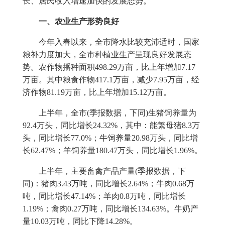
长、居民收入增速加快的发展态势。
一、农业生产形势良好
今年入春以来，全市降水比较充沛适时，国家
粮补力度加大，全市种植业生产呈现良好发展态
势。农作物播种面积
498.29
万亩，比上年增加
7.17
万亩。其中粮食作物
417.1
万亩，减少
7.95
万亩，经
济作物
81.19
万亩，比上年增加
15.12
万亩。
上半年，全市
(
季报数据，下同
)
生猪饲养量为
92.4
万头，同比增长
24.32%
，其中：能繁母猪
8.3
万
头，同比增长
77.0%
；牛饲养量
20.98
万头，同比增
长
62.47%
；羊饲养量
180.47
万头，同比增长
1.96%
。
上半年，主要畜禽产品产量
(
季报数据，下
同
)
：猪肉
3.43
万吨，同比增长
2.64%
；牛肉
0.68
万
吨，同比增长
47.14%
；羊肉
0.8
万吨，同比增长
1.19%
；禽肉
0.27
万吨，同比增长
134.63%
。牛奶产
量
10.03
万吨，同比下降
14.28%
。