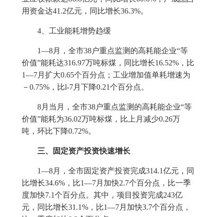
用资金达
41.2
亿元，同比增长
36.3%
。
4
、工业能耗增势趋缓
1
—
8
月，全市
38
户重点监测的高耗能企业“等
价值”能耗达
316.97
万吨标煤，同比增长
16.52%
，比
1
—
7
月扩大
0.65
个百分点；工业增加值单耗增速为
－
0.75%
，比
l-7
月下降
0.21
个百分点。
8
月当月，全市
38
户重点监测的高耗能企业“等
价值”能耗为
36.02
万吨标煤，比上月减少
0.26
万
吨，环比下降
0.72%
。
三、固定资产投资快速增长
1
—
8
月，全市固定资产投资完成
314.1
亿元，同
比增长
34.6%
，比
1
—
7
月加快
2.7
个百分点，比一季
度加快
7.1
个百分点。其中，项目投资完成
243
亿
元，同比增长
31.1%
，比
1
—
7
月加快
3.7
个百分点，