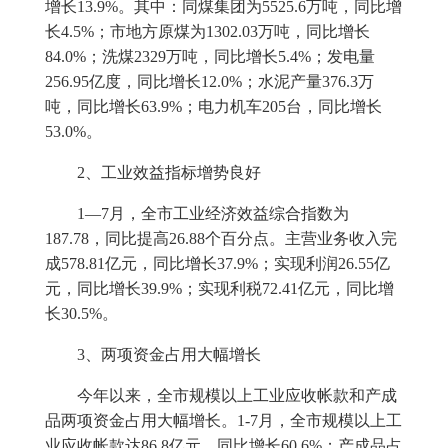
增长
13.9%
。其中：同煤集团为
5525.6
万吨，同比增
长
4.5%
；市地方原煤为
1302.03
万吨，同比增长
84.0%
；洗煤
2329
万吨，同比增长
5.4%
；发电量
256.95
亿度，同比增长
12.0%
；水泥产量
376.3
万
吨，同比增长
63.9%
；电力机车
205
台，同比增长
53.0%
。
2
、工业效益指标增势良好
1
—
7
月，全市工业经济效益综合指数为
187.78
，同比提高
26.88
个百分点。主营业务收入完
成
578.81
亿元，同比增长
37.9%
；实现利润
26.55
亿
元，同比增长
39.9%
；实现利税
72.41
亿元，同比增
长
30.5%
。
3
、两项资金占用大幅增长
今年以来，全市规模以上工业应收帐款和产成
品两项资金占用大幅增长。
1-7
月，全市规模以上工
业应收帐款达
86.8
亿元，同比增长
60.6%
；产成品占