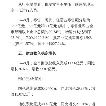
从行业发展看，批发零售不平衡，继续呈现三
高一低运行态势。
1
—
8
月，零售、餐饮、住宿业零售额分别为
85.5
亿元、
5.6
亿元和
3.1
亿元
(
其中，零售业即占全
市限额以上企业总额的
89.34%)
，增速分别达到了
35.2%
、
17.0%
和
22.31%
；批发业完成零售额
1.5
亿
元
(
仅占
1.57%)
，同比下降
27.24%
。
五、财政收入稳定增长
1
—
8
月，全市财政总收入完成
113.6
亿元，同比
增长
26.6%
，增收
23.87
亿元。
部门完成情况：
国税系统完成
65.54
亿元，同比增长
29.87%
，增
收
15.07
亿元；
地税系统完成
40.46
亿元，同比增长
21.91%
，增