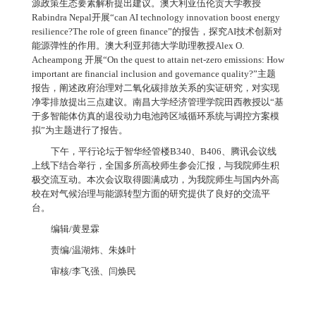
源政策生态要素解析提出建议。澳大利亚伍伦贡大学教授
Rabindra Nepal开展“can AI technology innovation boost energy
resilience?The role of green finance”的报告，探究AI技术创新对
能源弹性的作用。澳大利亚邦德大学助理教授Alex O.
Acheampong 开展“On the quest to attain net-zero emissions: How
important are financial inclusion and governance quality?”主题
报告，阐述政府治理对二氧化碳排放关系的实证研究，对实现
净零排放提出三点建议。南昌大学经济管理学院田西教授以“基
于多智能体仿真的退役动力电池跨区域循环系统与调控方案模
拟”为主题进行了报告。
下午，平行论坛于智华经管楼
B340、B406、腾讯会议线
上线下结合举行，全国多所高校师生参会汇报，与我院师生积
极交流互动。本次会议取得圆满成功，为我院师生与国内外高
校在对气候治理与能源转型方面的研究提供了良好的交流平
台。
编辑
/黄昱霖
责编
/温湖炜、朱姝叶
审核
/李飞强、闫焕民